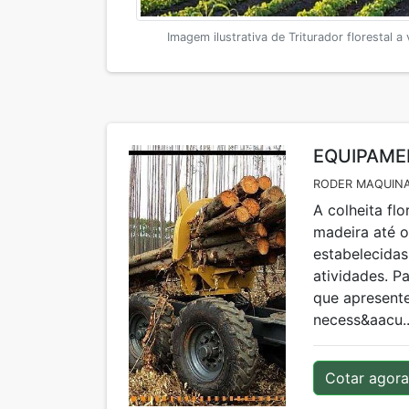
Imagem ilustrativa de Triturador florestal a
EQUIPAME
RODER MAQUINA
A colheita fl
madeira até o
estabelecidas
atividades. P
que apresent
necess&aacu..
Cotar agora