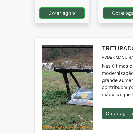
Cotar agora
Cotar ag
TRITURAD
RODER MAQUINA
Nas últimas d
modernização 
grande aumen
contribuem pa
máquina que fa
Cotar agora