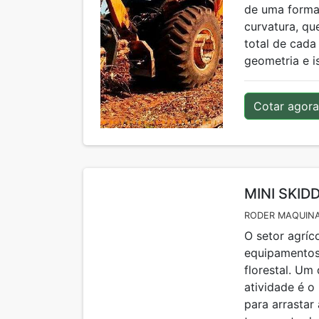
capacidade p
de uma forma 
curvatura, qu
total de cada 
geometria e i
Cotar agora
MINI SKID
RODER MAQUINA
O setor agríc
equipamentos
florestal. U
atividade é o
para arrastar 