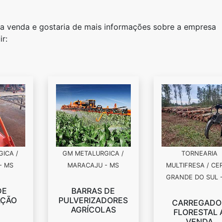
al a venda e gostaria de mais informações sobre a empresa
r:
ICA /
GM METALURGICA /
TORNEARIA
- MS
MARACAJU - MS
MULTIFRESA / CE
GRANDE DO SUL -
DE
BARRAS DE
AÇÃO
PULVERIZADORES
CARREGADO
AGRÍCOLAS
FLORESTAL 
VENDA