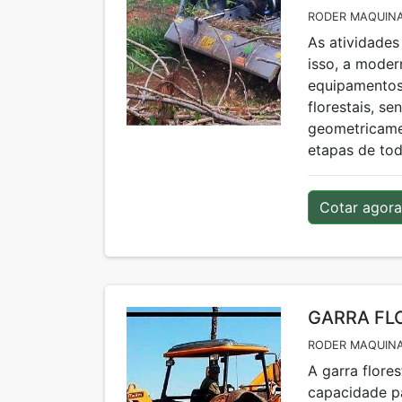
RODER MAQUINA
As atividades
isso, a mode
equipamentos 
florestais, s
geometricame
etapas de tod
Cotar agora
GARRA FL
RODER MAQUINA
A garra flor