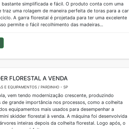
ara que sejam exercidas todas as funções com qualidade e
bastante simplificada e fácil. O produto conta com uma
e traz uma rolagem de maneira perfeita de toras para a ca
ciclo. A garra florestal é projetada para ter uma excelente
sso permite o fácil recolhimento das madeiras...
DER FLORESTAL A VENDA
S E EQUIPAMENTOS / PARDINHO - SP
ola, vem tendo modernização crescente, produzindo
 de grande importância nos processos, como a colheita
m dos equipamentos mais usados para desempenhar a
 mini skidder florestal à venda. A máquina foi desenvolvida
árvores inteiras depois da colheita florestal. Logo após, o