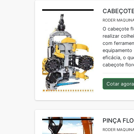
CABEÇOTE
RODER MAQUINA
O cabeçote fl
realizar colh
com ferramen
equipamento 
eficácia, o q
cabeçote flore
Cotar agora
PINÇA FL
RODER MAQUINA