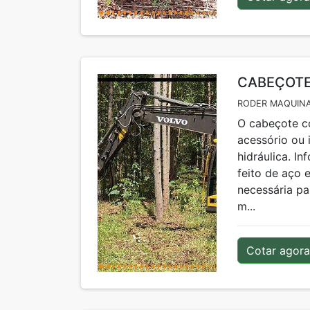
CABEÇOTE
RODER MAQUINA
O cabeçote c
acessório ou
hidráulica. I
feito de aço 
necessária p
m...
Cotar agora