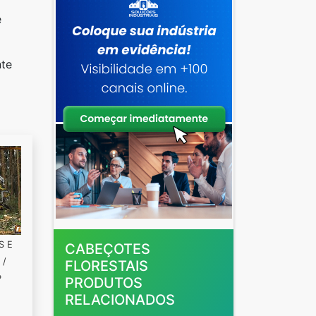
e
nte
S E
CABEÇOTES
 /
FLORESTAIS
P
PRODUTOS
RELACIONADOS