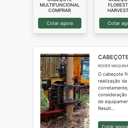
MULTIFUNCIONAL
FLOREST
COMPRAR
HARVES
Cotar agora
Cotar ag
CABEÇOTE
RODER MAQUINA
O cabeçote f
realização da 
corretamente,
consideração 
de equipament
Result...
Cotar agora