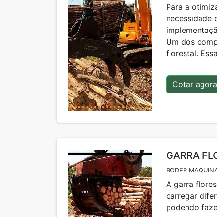
Para a otimiz
necessidade d
implementação
Um dos compo
florestal. Es
Cotar agora
GARRA FL
RODER MAQUINA
A garra flore
carregar dife
podendo fazer