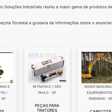
o Soluções Industriais reuniu a maior gama de produtos d
eçote florestal e gostaria de informações sobre o anuncia
NAS E
RETRATECC / SÃO
RODER MAQUINA
OS /
PAULO - SP
EQUIPAMENTOS
- SP
PARDINHO - S
PEÇAS PARA
TRATORES
TE
CABEÇOTE