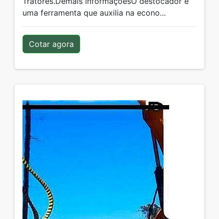
Tratores.Demais informaçõesO destocador é
uma ferramenta que auxilia na econo...
Cotar agora